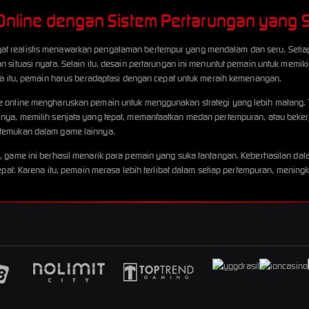
line dengan Sistem Pertarungan yang Sa
at realistis menawarkan pengalaman bertempur yang mendalam dan seru. Setia
 situasi nyata. Selain itu, desain pertarungan ini menuntut pemain untuk memi
ena itu, pemain harus beradaptasi dengan cepat untuk meraih kemenangan.
e online mengharuskan pemain untuk menggunakan strategi yang lebih matang. 
lnya, memilih senjata yang tepat, memanfaatkan medan pertempuran, atau beke
itemukan dalam game lainnya.
, game ini berhasil menarik para pemain yang suka tantangan. Keberhasilan da
tepat. Karena itu, pemain merasa lebih terlibat dalam setiap pertempuran, men