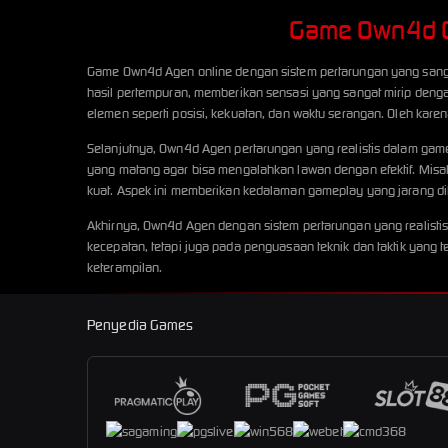
Game Own4d On
Game Own4d Agen online dengan sistem pertarungan yang sang
hasil pertempuran, memberikan sensasi yang sangat mirip dengan
elemen seperti posisi, kekuatan, dan waktu serangan. Oleh kar
Selanjutnya, Own4d Agen pertarungan yang realistis dalam gam
yang matang agar bisa mengalahkan lawan dengan efektif. Misa
kuat. Aspek ini memberikan kedalaman gameplay yang jarang d
Akhirnya, Own4d Agen dengan sistem pertarungan yang realistis
kecepatan, tetapi juga pada penguasaan teknik dan taktik yang 
keterampilan.
Penyedia Games