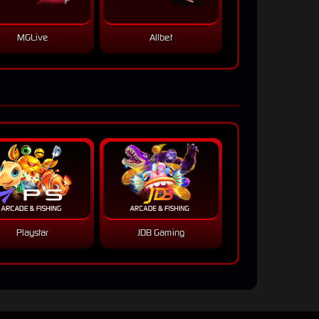
MGLive
Allbet
Playstar
JDB Gaming