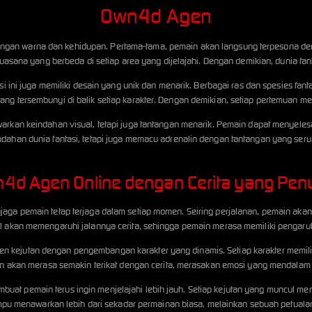
Own4d Agen
ngan warna dan kehidupan. Pertama-tama, pemain akan langsung terpesona den
suasana yang berbeda di setiap area yang dijelajahi. Dengan demikian, dunia fan
asi ini juga memiliki desain yang unik dan menarik. Berbagai ras dan spesies fa
yang tersembunyi di balik setiap karakter. Dengan demikian, setiap pertemua
arkan keindahan visual, tetapi juga tantangan menarik. Pemain dapat menyelesa
ndahan dunia fantasi, tetapi juga memacu adrenalin dengan tantangan yang se
d Agen Online dengan Cerita yang Pen
jaga pemain tetap terjaga dalam setiap momen. Seiring perjalanan, pemain ak
il akan memengaruhi jalannya cerita, sehingga pemain merasa memiliki pengar
 kejutan dengan pengembangan karakter yang dinamis. Setiap karakter memiliki
main akan merasa semakin terikat dengan cerita, merasakan emosi yang mendalam
buat pemain terus ingin menjelajahi lebih jauh. Setiap kejutan yang muncul
 mampu menawarkan lebih dari sekadar permainan biasa, melainkan sebuah petual