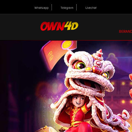
Whatsapp
Telegram
Livechat
BERAN